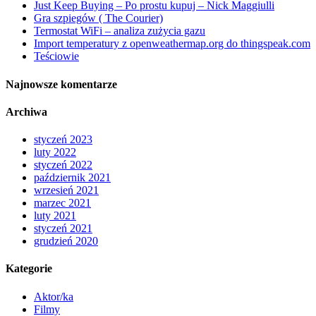
Just Keep Buying – Po prostu kupuj – Nick Maggiulli
Gra szpiegów ( The Courier)
Termostat WiFi – analiza zużycia gazu
Import temperatury z openweathermap.org do thingspeak.com
Teściowie
Najnowsze komentarze
Archiwa
styczeń 2023
luty 2022
styczeń 2022
październik 2021
wrzesień 2021
marzec 2021
luty 2021
styczeń 2021
grudzień 2020
Kategorie
Aktor/ka
Filmy