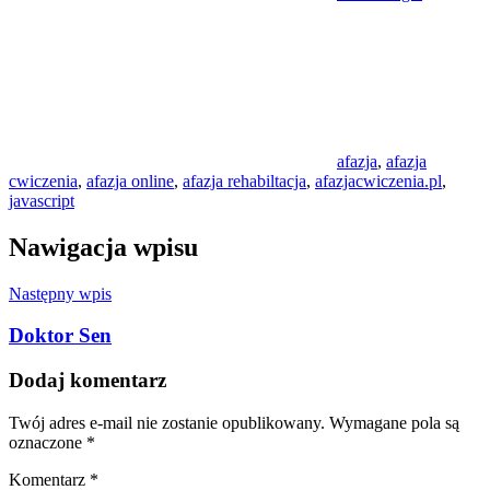
afazja
,
afazja
cwiczenia
,
afazja online
,
afazja rehabiltacja
,
afazjacwiczenia.pl
,
javascript
Nawigacja wpisu
Następny wpis
Doktor Sen
Dodaj komentarz
Twój adres e-mail nie zostanie opublikowany.
Wymagane pola są
oznaczone
*
Komentarz
*