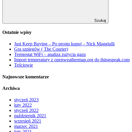
Szukaj
Ostatnie wpisy
Just Keep Buying – Po prostu kupuj – Nick Maggiulli
Gra szpiegów ( The Courier)
Termostat WiFi – analiza zużycia gazu
Import temperatury z openweathermap.org do thingspeak.com
Teściowie
Najnowsze komentarze
Archiwa
styczeń 2023
luty 2022
styczeń 2022
październik 2021
wrzesień 2021
marzec 2021
luty 2021